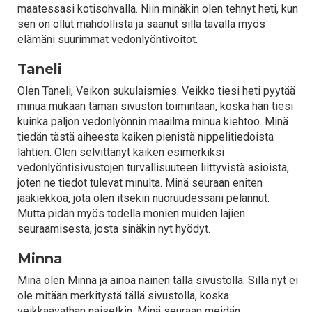
maatessasi kotisohvalla. Niin minäkin olen tehnyt heti, kun
sen on ollut mahdollista ja saanut sillä tavalla myös
elämäni suurimmat vedonlyöntivoitot.
Taneli
Olen Taneli, Veikon sukulaismies. Veikko tiesi heti pyytää
minua mukaan tämän sivuston toimintaan, koska hän tiesi
kuinka paljon vedonlyönnin maailma minua kiehtoo. Minä
tiedän tästä aiheesta kaiken pienistä nippelitiedoista
lähtien. Olen selvittänyt kaiken esimerkiksi
vedonlyöntisivustojen turvallisuuteen liittyvistä asioista,
joten ne tiedot tulevat minulta. Minä seuraan eniten
jääkiekkoa, jota olen itsekin nuoruudessani pelannut.
Mutta pidän myös todella monien muiden lajien
seuraamisesta, josta sinäkin nyt hyödyt.
Minna
Minä olen Minna ja ainoa nainen tällä sivustolla. Sillä nyt ei
ole mitään merkitystä tällä sivustolla, koska
veikkaavathan naisetkin. Minä seuraan meidän