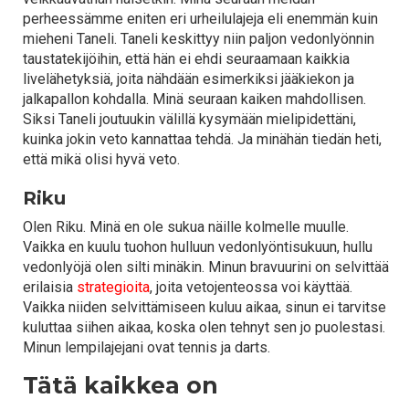
perheessämme eniten eri urheilulajeja eli enemmän kuin
mieheni Taneli. Taneli keskittyy niin paljon vedonlyönnin
taustatekijöihin, että hän ei ehdi seuraamaan kaikkia
livelähetyksiä, joita nähdään esimerkiksi jääkiekon ja
jalkapallon kohdalla. Minä seuraan kaiken mahdollisen.
Siksi Taneli joutuukin välillä kysymään mielipidettäni,
kuinka jokin veto kannattaa tehdä. Ja minähän tiedän heti,
että mikä olisi hyvä veto.
Riku
Olen Riku. Minä en ole sukua näille kolmelle muulle.
Vaikka en kuulu tuohon hulluun vedonlyöntisukuun, hullu
vedonlyöjä olen silti minäkin. Minun bravuurini on selvittää
erilaisia
strategioita
, joita vetojenteossa voi käyttää.
Vaikka niiden selvittämiseen kuluu aikaa, sinun ei tarvitse
kuluttaa siihen aikaa, koska olen tehnyt sen jo puolestasi.
Minun lempilajejani ovat tennis ja darts.
Tätä kaikkea on