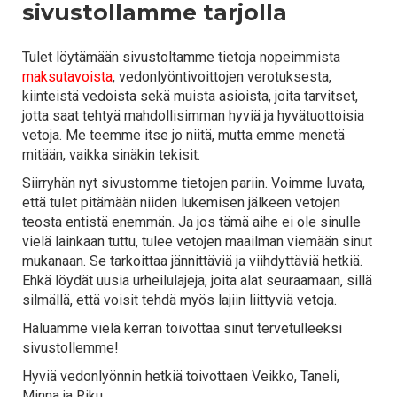
sivustollamme tarjolla
Tulet löytämään sivustoltamme tietoja nopeimmista
maksutavoista
, vedonlyöntivoittojen verotuksesta,
kiinteistä vedoista sekä muista asioista, joita tarvitset,
jotta saat tehtyä mahdollisimman hyviä ja hyvätuottoisia
vetoja. Me teemme itse jo niitä, mutta emme menetä
mitään, vaikka sinäkin tekisit.
Siirryhän nyt sivustomme tietojen pariin. Voimme luvata,
että tulet pitämään niiden lukemisen jälkeen vetojen
teosta entistä enemmän. Ja jos tämä aihe ei ole sinulle
vielä lainkaan tuttu, tulee vetojen maailman viemään sinut
mukanaan. Se tarkoittaa jännittäviä ja viihdyttäviä hetkiä.
Ehkä löydät uusia urheilulajeja, joita alat seuraamaan, sillä
silmällä, että voisit tehdä myös lajiin liittyviä vetoja.
Haluamme vielä kerran toivottaa sinut tervetulleeksi
sivustollemme!
Hyviä vedonlyönnin hetkiä toivottaen Veikko, Taneli,
Minna ja Riku.