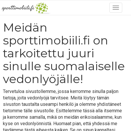
Meidän
sporttimobiili.fi on
tarkoitettu juuri
sinulle suomalaiselle
vedonlyöjälle!
Tervetuloa sivustollemme, jossa kerromme sinulla paljon
tietoja, joita vedonlyöjä tarvitsee. Meitä löytyy tämän
sivuston taustalta useampi henkilö ja olemme yhdistäneet
tietomme tälle sivustolle. Esittelemme tässä alla itsemme
ja kerromme samalla, mikä on meidän erikoisalaamme, kun
kyse on vedonlyönnistä. Huomaat pian, että yhdessä me
tiedämme tästä aiheesta kaiken. Se on sinun kannaltasi