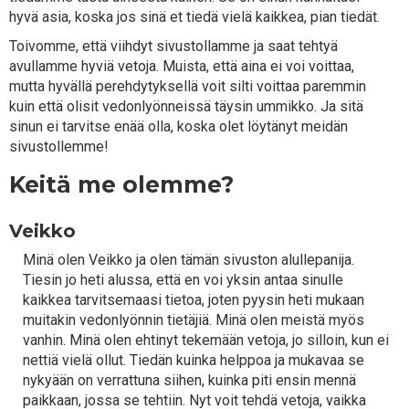
hyvä asia, koska jos sinä et tiedä vielä kaikkea, pian tiedät.
Toivomme, että viihdyt sivustollamme ja saat tehtyä
avullamme hyviä vetoja. Muista, että aina ei voi voittaa,
mutta hyvällä perehdytyksellä voit silti voittaa paremmin
kuin että olisit vedonlyönneissä täysin ummikko. Ja sitä
sinun ei tarvitse enää olla, koska olet löytänyt meidän
sivustollemme!
Keitä me olemme?
Veikko
Minä olen Veikko ja olen tämän sivuston alullepanija.
Tiesin jo heti alussa, että en voi yksin antaa sinulle
kaikkea tarvitsemaasi tietoa, joten pyysin heti mukaan
muitakin vedonlyönnin tietäjiä. Minä olen meistä myös
vanhin. Minä olen ehtinyt tekemään vetoja, jo silloin, kun ei
nettiä vielä ollut. Tiedän kuinka helppoa ja mukavaa se
nykyään on verrattuna siihen, kuinka piti ensin mennä
paikkaan, jossa se tehtiin. Nyt voit tehdä vetoja, vaikka