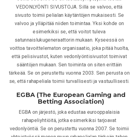
VEDONLYÖNTI SIVUSTOJA. Sillä se valvoo, että
sivusto toimii pelialan käytäntöjen mukaisesti. Se
valvoo ja ylläpitää niiden toimintaa. Yksi kohde on
esimerkiksi se, että voitot tuleva
satunnaislukugeneraattorin mukaan. Kyseessä on
voittoa tavoittelematon organisaatio, joka pitää huolta,
että pelisivustot, kuten vedonlyöntisivustot toimivat
sääntöjen mukaan. Sen toiminta on siten erittäin
tärkeää. Se on perustettu vuonna 2003. Sen perusta on
se, että rahapeliala toimii turvallisesti ja vastuullisesti.
EGBA (The European Gaming and
Betting Association)
EGBA on järjestö, joka edustaa eurooppalaisia
rahapeliyhtiöitä, jotka esimerkiksi tarjoavat
vedonlyöntiä. Se on perustettu vuonna 2007. Se toimii
yhteistyössä monen muun rahapelialan tärkeän tahon