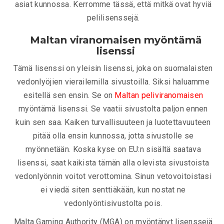
asiat kunnossa. Kerromme tässä, että mitkä ovat hyviä
pelilisenssejä.
Maltan viranomaisen myöntämä
lisenssi
Tämä lisenssi on yleisin lisenssi, joka on suomalaisten
vedonlyöjien vierailemilla sivustoilla. Siksi haluamme
esitellä sen ensin. Se on
Maltan peliviranomaisen
myöntämä lisenssi. Se vaatii sivustolta paljon ennen
kuin sen saa. Kaiken turvallisuuteen ja luotettavuuteen
pitää olla ensin kunnossa, jotta sivustolle se
myönnetään. Koska kyse on EU:n sisältä saatava
lisenssi, saat kaikista tämän alla olevista sivustoista
vedonlyönnin voitot verottomina. Sinun vetovoitoistasi
ei viedä siten senttiäkään, kun nostat ne
vedonlyöntisivustolta pois.
Malta Gaming Authority (MGA) on myöntänyt lisenssejä