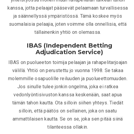
kanssa, jotta pelaajat pääsevät pelaamaan turvallisessa
ja säännellyssä ympäristössä. Tämä koskee myös
suomalaisia pelaajia, joten voimme olla onnellisia, että
tällainenkin yhtiö on olemassa.
IBAS (Independent Betting
Adjudication Service)
IBAS on puolueeton toimija pelaajan ja rahapelitarjoajan
välillä. Yhtiö on perustettu jo vuonna 1998. Se takaa
molemmille osapuolille reiluuden ja puolueettomuuden.
Jos sinulle tulee jonkin ongelma, joka ei ratkea
vedonlyöntisivuston kanssa keskenään, saat apua
tämän tahon kautta. Ota silloin siihen yhteys. Tiedät
silloin, että päätös on sellainen, joka on saatu
ammattilaisen kautta. Se on se, joka sen pitää siinä
tilanteessa ollakin.