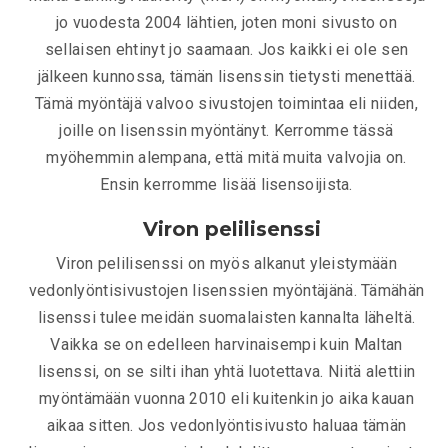
jo vuodesta 2004 lähtien, joten moni sivusto on
sellaisen ehtinyt jo saamaan. Jos kaikki ei ole sen
jälkeen kunnossa, tämän lisenssin tietysti menettää.
Tämä myöntäjä valvoo sivustojen toimintaa eli niiden,
joille on lisenssin myöntänyt. Kerromme tässä
myöhemmin alempana, että mitä muita valvojia on.
Ensin kerromme lisää lisensoijista.
Viron pelilisenssi
Viron pelilisenssi on myös alkanut yleistymään
vedonlyöntisivustojen lisenssien myöntäjänä. Tämähän
lisenssi tulee meidän suomalaisten kannalta läheltä.
Vaikka se on edelleen harvinaisempi kuin Maltan
lisenssi, on se silti ihan yhtä luotettava. Niitä alettiin
myöntämään vuonna 2010 eli kuitenkin jo aika kauan
aikaa sitten. Jos vedonlyöntisivusto haluaa tämän