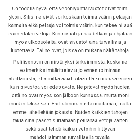
On todella hyvä, että vedonlyöntisivustot eivät toimi
yksin. Siksi ne eivät voi koskaan toimia väärin pelaajan
kannalta eikä pelaaja voi toimia väärin, kun tekee niissä
esimerkiksi vetoja. Kun sivustoja säädellään ja ohjataan
myös ulkopuolelta, ovat sivustot aina turvallisia ja
luotettavia. Tai ne ovat, joissa on mukana näitä tahoja.
Pelilisenssin on niistä yksi tärkeimmistä, koska ne
esimerkiksi määrittelevät jo ennen toiminnan
aloittamista, että mitkä asiat pitää olla kunnossa ennen
kuin sivustoa voi edes avata. Ne pitävät myös huolen,
että ne ovat myös sen jälkeen kunnossa, mutta moni
muukin tekee sen. Esittelimme niistä muutaman, mutta
emme lähellekään jokaista. Näiden kaikkien tahojen
takia sinä pääset siirtämään pelirahaa vetoja varten
sekä saat tehdä kaiken vetoihin liittyvän
mahdollisimman turvallisella tavalla.